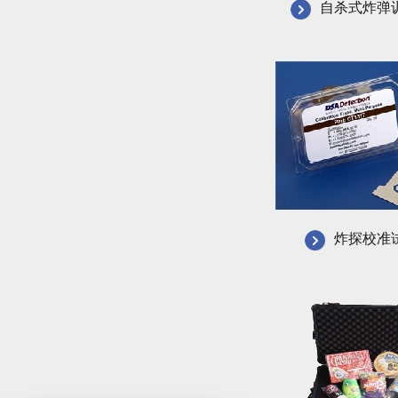
自杀式炸弹
炸探校准