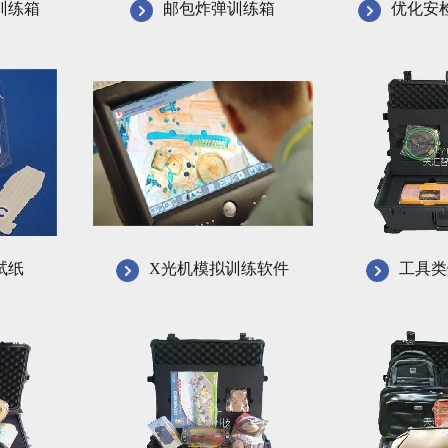
训练箱
邮包炸弹训练箱
优化安
试纸
X光机模拟训练软件
工具类