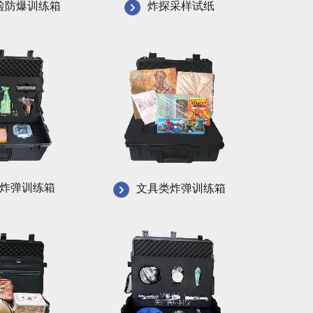
检防爆训练箱
炸探采样试纸
炸弹训练箱
文具类炸弹训练箱